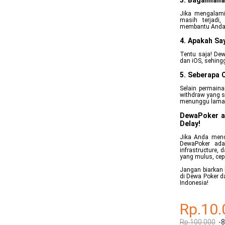
3. Bagaimana
Jika mengalami 
masih terjadi
membantu Anda
4. Apakah Sa
Tentu saja! Dew
dan iOS, sehing
5. Seberapa 
Selain permaina
withdraw yang 
menunggu lama
DewaPoker ad
Delay!
Jika Anda menca
DewaPoker adal
infrastructure, 
yang mulus, cep
Jangan biarkan 
di Dewa Poker d
Indonesia!
Rp.10.
Rp.100.000
-