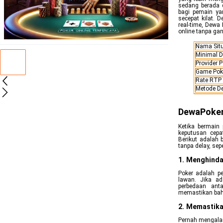
sedang berada 
bagi pemain ya
secepat kilat. 
real-time, Dewa
online tanpa ga
Nama Sit
Minimal D
Provider P
Game Pok
Rate RTP 
Metode De
DewaPoker 
Ketika bermain 
keputusan cepa
Berikut adalah 
tanpa delay, se
1. Menghinda
Poker adalah p
lawan. Jika a
perbedaan ant
memastikan bahw
2. Memastik
Pernah mengalam